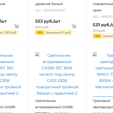
лый
двойной белый
поворотны
хром
Арт.: 4690612021607
Арт.: 469061
/шт
553
руб.
/шт
523
руб.
/
650
руб.
615
руб.
ия
1 297
руб.
-
15
%
Экономия
97
руб.
-
15
%
Эконо
Светильник
Трековый
й GX53R-
встраиваемый GX53R-
светодиод