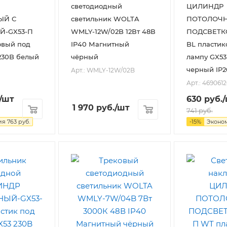
светодиодный
ЦИЛИНДР
ЫЙ С
светильник WOLTA
ПОТОЛОЧН
Й-GX53-П
WMLY-12W/02B 12Вт 48В
ПОДСВЕТК
овый под
IP40 Магнитный
BL пластик
230B белый
чёрный
лампу GX53
черный IP2
Арт.: WMLY-12W/02B
Арт.: 469061
/шт
630
руб.
1 970
руб.
/шт
741
руб.
ия
763
руб.
-
15
%
Эконо