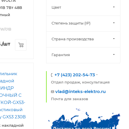
к WOLTA
Цвет
1B 7Вт 48В
итный
Степень защиты (IP)
7W/01B
Страна производства
.
/шт
Гарантия
+7 (423) 202-54-73
Отдел продаж, консультация
vlad@inteks-elektro.ru
Почта для заказов
к накладной