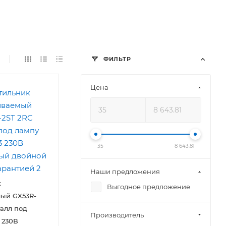
ФИЛЬТР
Цена
35
8 643.81
Наши предложения
к
Выгодное предложение
ый GX53R-
талл под
Производитель
 230В