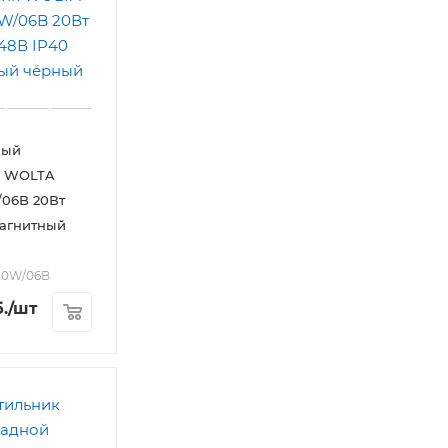
ный
к WOLTA
06B 20Вт
Магнитный
20W/06B
.
/шт