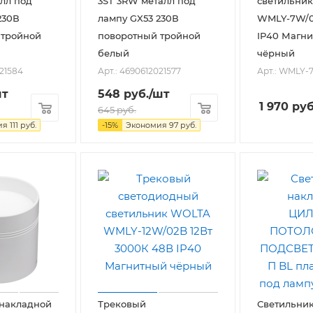
алл под
3ST 3RW металл под
светильни
230В
лампу GX53 230В
WMLY-7W/0
 тройной
поворотный тройной
IP40 Магн
белый
чёрный
021584
Арт.: 4690612021577
Арт.: WMLY-
шт
548
руб.
/шт
1 970
руб
645
руб.
ия
111
руб.
-
15
%
Экономия
97
руб.
 накладной
Трековый
Светильни