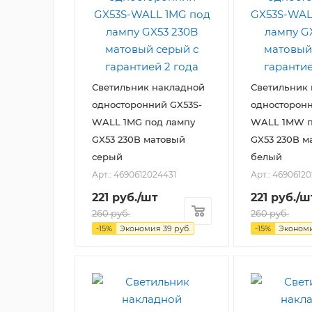
Светильник накладной
Светильник
односторонний GX53S-
односторонн
WALL 1MG под лампу
WALL 1MW п
GX53 230B матовый
GX53 230B м
серый
белый
Арт.: 4690612024431
Арт.: 4690612
221
руб.
/шт
221
руб.
/ш
260
руб.
260
руб.
-
15
%
Экономия
39
руб.
-
15
%
Эконом