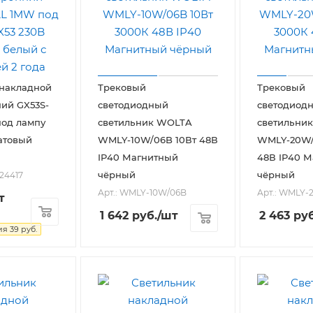
 накладной
Трековый
Трековый
ий GX53S-
светодиодный
светодиод
од лампу
светильник WOLTA
светильни
атовый
WMLY-10W/06B 10Вт 48В
WMLY-20W/
IP40 Магнитный
48В IP40 
чёрный
чёрный
024417
Арт.: WMLY-10W/06B
Арт.: WMLY-
т
1 642
руб.
/шт
2 463
руб
ия
39
руб.