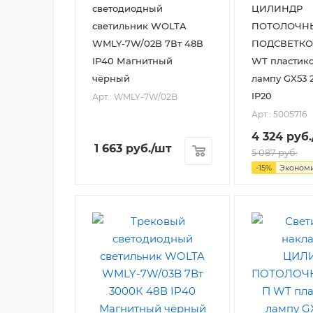
светодиодный
ЦИЛИНДР
светильник WOLTA
ПОТОЛОЧН
WMLY-7W/02B 7Вт 48В
ПОДСВЕТКО
IP40 Магнитный
WT пластик
чёрный
лампу GX53 
IP20
Арт.: WMLY-7W/02B
Арт.: 5005716
4 324
руб.
1 663
руб.
/шт
5 087
руб.
-
15
%
Эконом