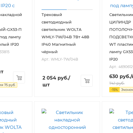
 накладной
Трековый
Светильни
светодиодный
ЦИЛИНДР
Й-GX53-П
светильник WOLTA
ПОТОЛОЧН
под лампу
WMLY-7W/04B 7Вт 48В
ПОДСВЕТК
елый IP20
IP40 Магнитный
WT пласти
чёрный
лампу GX53
033815
IP20
Арт.: WMLY-7W/04B
Арт.: 469061
шт
630
руб.
2 054
руб.
/
741
руб.
шт
ия
75
руб.
-
15
%
Эконо