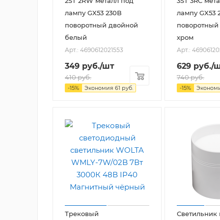
2ST 2RW металл под
3ST 3RC мет
лампу GX53 230В
лампу GX53 
поворотный двойной
поворотный
белый
хром
Арт.: 4690612021553
Арт.: 4690612
349
руб.
/шт
629
руб.
/
410
руб.
740
руб.
-
15
%
Экономия
61
руб.
-
15
%
Эконом
Трековый
Светильник