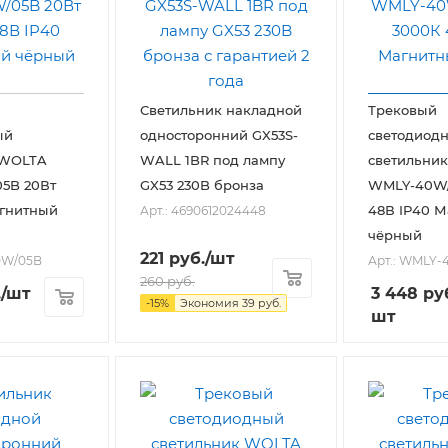
Светильник накладной
Трековый
ый
односторонний GX53S-
светодиод
 WOLTA
WALL 1BR под лампу
светильни
5B 20Вт
GX53 230B бронза
WMLY-40W/
агнитный
48В IP40 
Арт.: 4690612024448
чёрный
221
руб.
/шт
0W/05B
Арт.: WMLY
260
руб.
.
/шт
3 448
ру
-
15
%
Экономия
39
руб.
шт