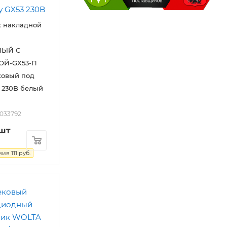
к накладной
ЫЙ С
ОЙ-GX53-П
ковый под
 230B белый
2033792
/шт
мия
111
руб.