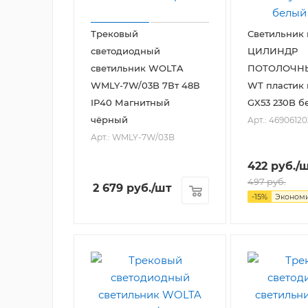
Трековый
Светильник
светодиодный
ЦИЛИНДР
светильник WOLTA
ПОТОЛОЧНЫ
WMLY-7W/03B 7Вт 48В
WT пластик 
IP40 Магнитный
GX53 230B б
чёрный
Арт.: 4690612
Арт.: WMLY-7W/03B
422
руб.
/
497
руб.
2 679
руб.
/шт
-
15
%
Эконом