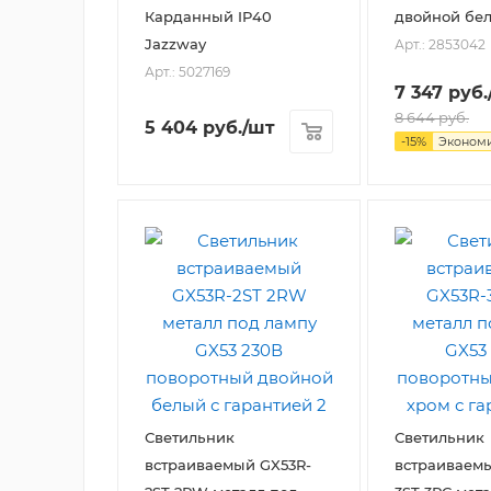
Карданный IP40
двойной бе
Jazzway
Арт.: 2853042
Арт.: 5027169
7 347
руб.
8 644
руб.
5 404
руб.
/шт
-
15
%
Эконом
Светильник
Светильник
встраиваемый GX53R-
встраиваемы