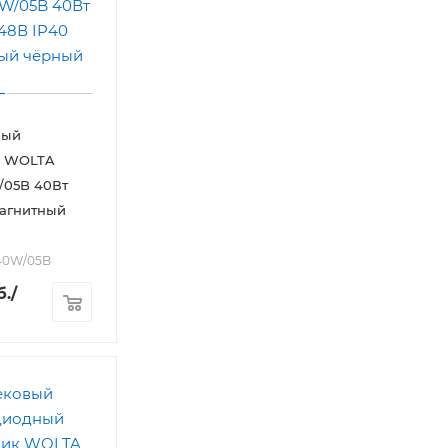
ный
к WOLTA
05B 40Вт
Магнитный
-40W/05B
б.
/