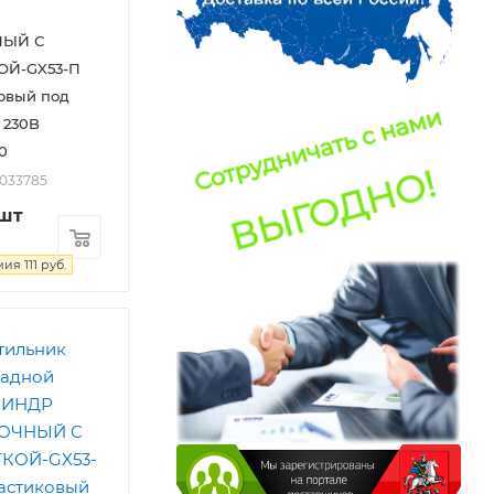
ЫЙ С
ОЙ-GX53-П
овый под
 230B
0
2033785
/шт
мия
111
руб.