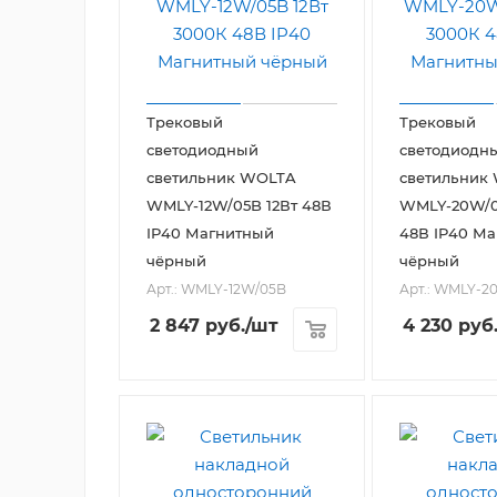
Трековый
Трековый
светодиодный
светодиодн
светильник WOLTA
светильник
WMLY-12W/05B 12Вт 48В
WMLY-20W/0
IP40 Магнитный
48В IP40 М
чёрный
чёрный
Арт.: WMLY-12W/05B
Арт.: WMLY-2
2 847
руб.
/шт
4 230
руб