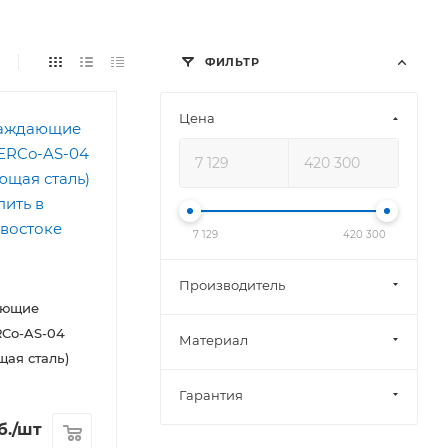
ФИЛЬТР
Цена
7 129
420 300
Производитель
ающие
RCo-AS-04
Материал
ая сталь)
Гарантия
б.
/шт