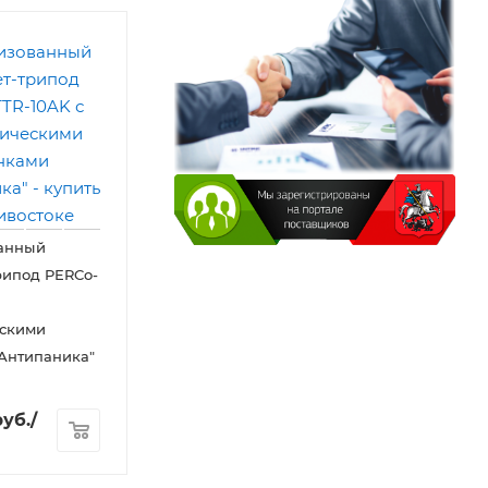
анный
рипод PERCo-
ескими
Антипаника"
уб.
/