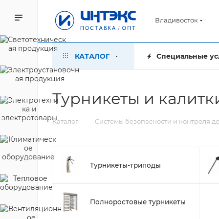
Владивосток
КАТАЛОГ
Специальные ус
Турникеты и калитк
—
Каталог
Системы безопасности и контроля д
Турникеты-триподы
Полноростовые турникеты