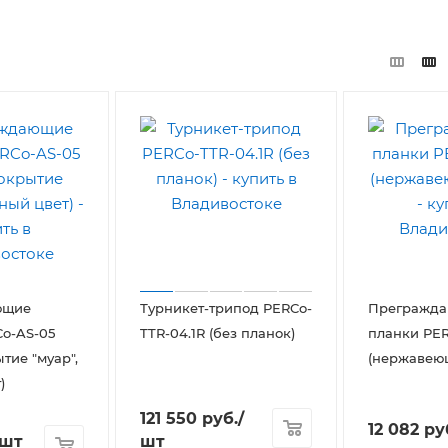
ющие
Турникет-трипод PERCo-
Прегражд
o-AS-05
TTR-04.1R (без планок)
планки PE
ытие "муар",
(нержавеющ
)
121 550
руб.
/
12 082
ру
шт
/шт