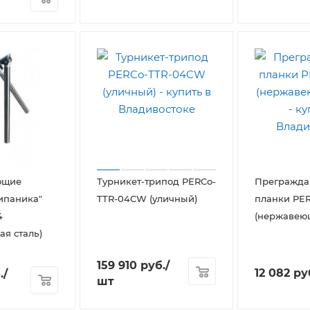
ющие
Турникет-трипод PERCo-
Прегражд
ипаника"
TTR-04CW (уличный)
планки PER
4
(нержавеющ
я сталь)
159 910
руб.
/
12 082
ру
.
/
шт