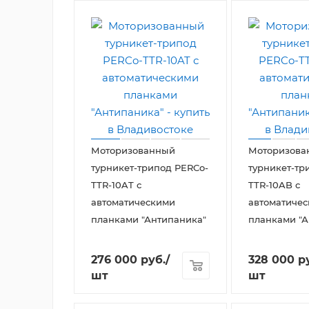
Моторизованный
Моторизова
турникет-трипод PERCo-
турникет-тр
TTR-10AT с
TTR-10AB с
автоматическими
автоматиче
планками "Антипаника"
планками "А
276 000
руб.
/
328 000
ру
шт
шт