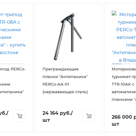
ипод PERCo-
Преграждающие
Моторизов
планки "Антипаника"
турникет-т
скими
PERCo-AA-01
TTR-10AK с
нтипаника"
(нержавеющая сталь)
автоматич
планками "
уб.
/
24 164
руб.
/
266 000
р
шт
шт