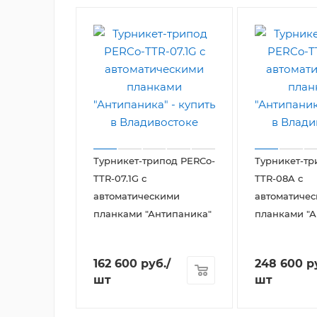
Турникет-трипод PERCo-
Турникет-тр
TTR-07.1G с
TTR-08A с
автоматическими
автоматиче
планками "Антипаника"
планками "А
162 600
руб.
/
248 600
р
шт
шт