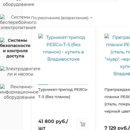
По умолчанию (возрастание)
Турникет-трипод PERCo-
Прегражда
T-5 (без планок)
планки PERC
(сталь, покр
черный цвет
41 800
руб.
/
шт
7 129
руб.