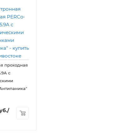
ая проходная
.9A с
ескими
Антипаника"
уб.
/