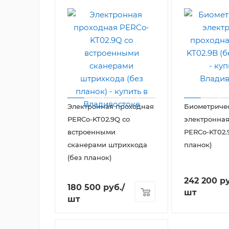
Электронная проходная
Биометриче
PERCo-KT02.9Q со
электронная
встроенными
PERCo-KT02.
сканерами штрихкода
планок)
(без планок)
242 200
ру
180 500
руб.
/
шт
шт