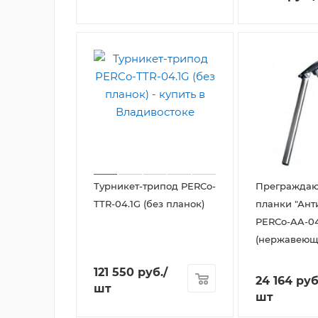
Турникет-трипод PERCo-
Прегражда
TTR-04.1G (без планок)
планки "Ант
PERCo-AA-0
(нержавеюща
121 550
руб.
/
24 164
руб
шт
шт