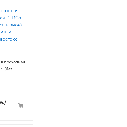
ая проходная
.9 (без
б.
/