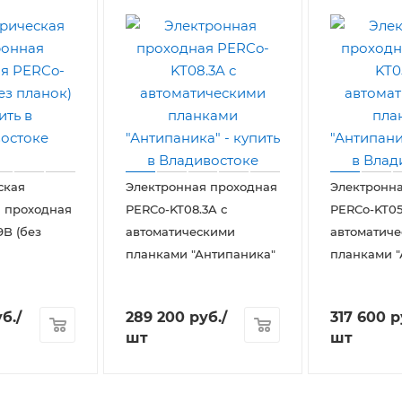
ская
Электронная проходная
Электронн
 проходная
PERCo-KT08.3A с
PERCo-KT05
9B (без
автоматическими
автоматич
планками "Антипаника"
планками "
б.
/
289 200
руб.
/
317 600
р
шт
шт