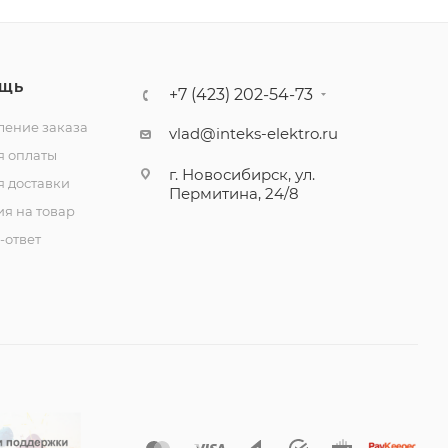
ЩЬ
+7 (423) 202-54-73
ение заказа
vlad@inteks-elektro.ru
я оплаты
г. Новосибирск, ул.
я доставки
Пермитина, 24/8
ия на товар
-ответ