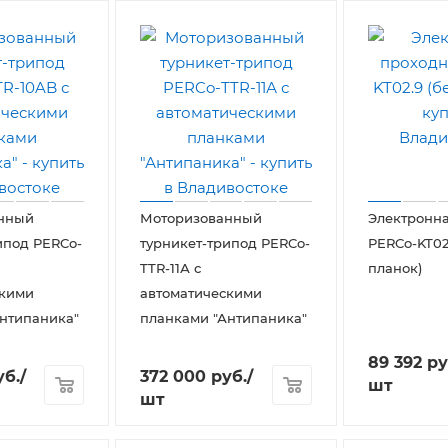
нный
Моторизованный
Электронн
ипод PERCo-
турникет-трипод PERCo-
PERCo-KT02
TTR-11А с
планок)
скими
автоматическими
нтипаника"
планками "Антипаника"
89 392
ру
б.
/
372 000
руб.
/
шт
шт