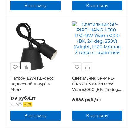
В корзину
В корзину
Патрон Е27-ПШ-deco
Светильник SP-PIPE-
подвесной шнур 1м
HANG-L300-R30-9W
Медь
Warm3000 (BK, 24 deg,
230V) (Arlight, IP20
179
руб.
/шт
8 588
руб.
/шт
Металл, 3 года)
211
руб.
-
15
%
В корзину
В корзину