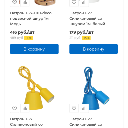
Патрон Е27-ПШ-deco
Патрон Е27
подвесной шнур 1м
Силиконовый со
Медь
шнуром 1м. белый
416
руб.
/шт
179
руб.
/шт
489
руб.
211
руб.
-
15
%
-
15
%
В корзину
В корзину
Патрон Е27
Патрон Е27
Силиконовый со
Силиконовый со