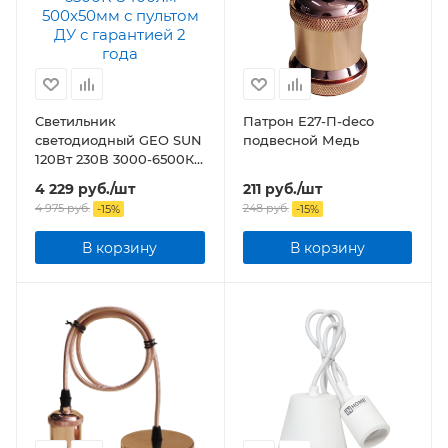
Светильник
Патрон Е27-П-deco
светодиодный GEO SUN
подвесной Медь
120Вт 230В 3000-6500К
8400лм 500x50мм с
4 229
руб.
/шт
211
руб.
/шт
пультом ДУ
4 975
руб.
248
руб.
-
15
%
-
15
%
В корзину
В корзину