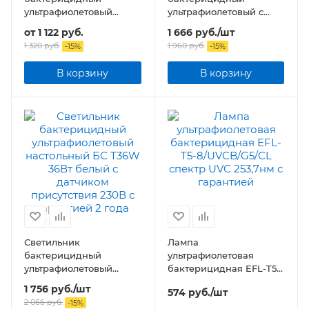
ультрафиолетовый
ультрафиолетовый с
переносной БС M1W с
озонированием
от
1 122 руб.
1 666
руб.
/шт
аккумулятором USB
настольный БС Т30B
1 320 руб.
1 960
руб.
-
15
%
-
15
%
30Вт 230В с пультом ДУ
черный
В корзину
В корзину
Светильник
Лампа
бактерицидный
ультрафиолетовая
ультрафиолетовый
бактерицидная EFL-T5-
настольный БС Т36W
8/UVCB/G5/CL спектр
1 756
руб.
/шт
574
руб.
/шт
36Вт белый с датчиком
UVC 253,7нм
2 066
руб.
-
15
%
присутствия 230В