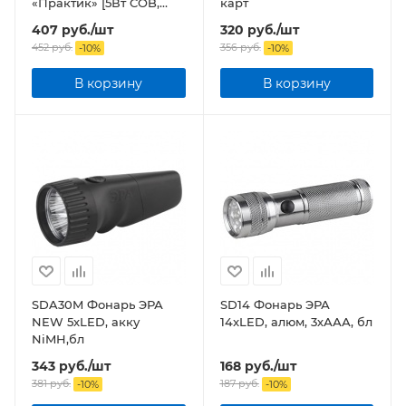
«Практик» [5Вт COB,
карт
3xAAA, сенсор, бл]
407
руб.
/шт
320
руб.
/шт
452
руб.
356
руб.
-
10
%
-
10
%
В корзину
В корзину
SDA30M Фонарь ЭРА
SD14 Фонарь ЭРА
NEW 5хLED, акку
14xLED, алюм, 3хААА, бл
NiMH,бл
343
руб.
/шт
168
руб.
/шт
381
руб.
187
руб.
-
10
%
-
10
%