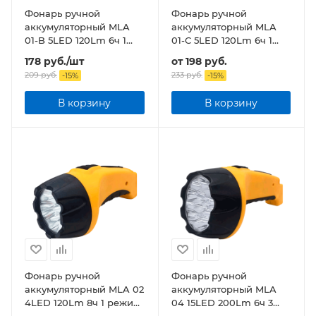
Фонарь ручной
Фонарь ручной
аккумуляторный MLA
аккумуляторный MLA
01-B 5LED 120Lm 6ч 1
01-C 5LED 120Lm 6ч 1
режим, з/у 230В
режим, з/у 230В
178
руб.
/шт
от
198 руб.
ЧЕРНЫЙ
209
руб.
233 руб.
-
15
%
-
15
%
В корзину
В корзину
Фонарь ручной
Фонарь ручной
аккумуляторный MLA 02
аккумуляторный MLA
4LED 120Lm 8ч 1 режим,
04 15LED 200Lm 6ч 3
з/у 230В ЧЕРНО-
режима, з/у 230В