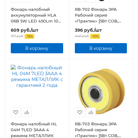
Фонарь налобный
RB-702 Фонарь ЭРА
аккумуляторный HLA
Рабочий серия
06B 5W LED 450Lm 10ч
«Практик» [5Вт COB,
3 режима, фокус., з/у
3xAAA, Al корпус,
609
руб.
/шт
396
руб.
/шт
230В ЧЕРНЫЙ
крючок, магнит, бл]
717
руб.
440
руб.
-
15
%
-
10
%
В корзину
В корзину
Фонарь налобный HL
RB-703 Фонарь ЭРА
04M 7LED 3ААА 4
Рабочий серия
режима МЕТАЛЛИК
«Практик» [5Вт COB,