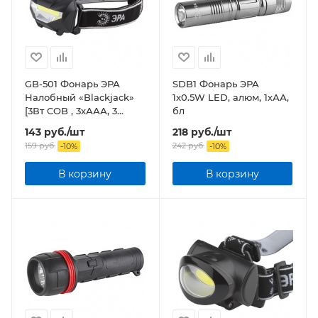
GB-501 Фонарь ЭРА
SDB1 Фонарь ЭРА
Налобный «Blackjack»
1x0.5W LED, алюм, 1хАА,
[3Вт COB , 3хААА, 3
бл
режима, карт]
143
руб.
/шт
218
руб.
/шт
159
руб.
242
руб.
-
10
%
-
10
%
В корзину
В корзину