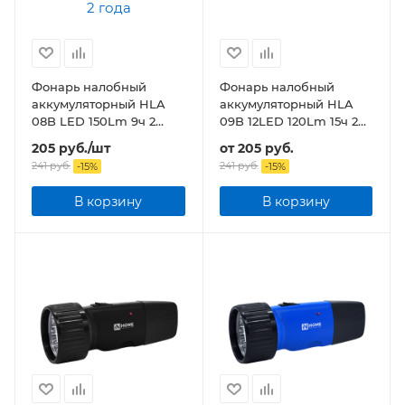
Фонарь налобный
Фонарь налобный
аккумуляторный HLA
аккумуляторный HLA
08B LED 150Lm 9ч 2
09B 12LED 120Lm 15ч 2
режима, з/у 230В
режима, з/у 230В
205
руб.
/шт
от
205 руб.
ЧЕРНЫЙ
241
руб.
241 руб.
-
15
%
-
15
%
В корзину
В корзину