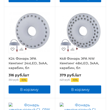
K24 Фонарь ЭРА
K48 Фонарь ЭРА NW
Кемпинг 24xLED, 3xAA,
Кемпинг 48xLED, 3xAA,
карабин, бл
карабин, бл
316
руб.
/шт
379
руб.
/шт
351
руб.
421
руб.
-
10
%
-
10
%
В корзину
В корзину