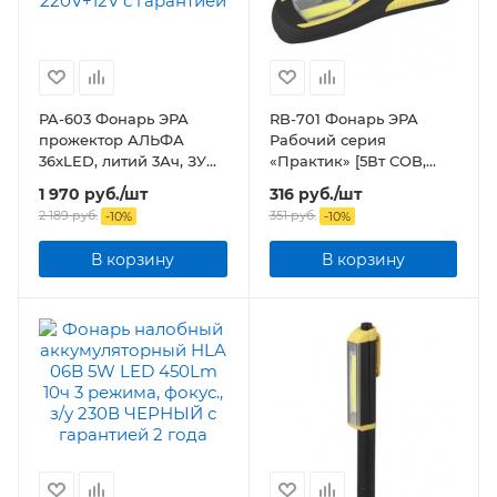
PA-603 Фонарь ЭРА
RB-701 Фонарь ЭРА
прожектор АЛЬФА
Рабочий серия
36xLED, литий 3Ач, ЗУ
«Практик» [5Вт COB,
220V+12V
3xAA, крючок, магнит,
1 970
руб.
/шт
316
руб.
/шт
бл]
2 189
руб.
351
руб.
-
10
%
-
10
%
В корзину
В корзину