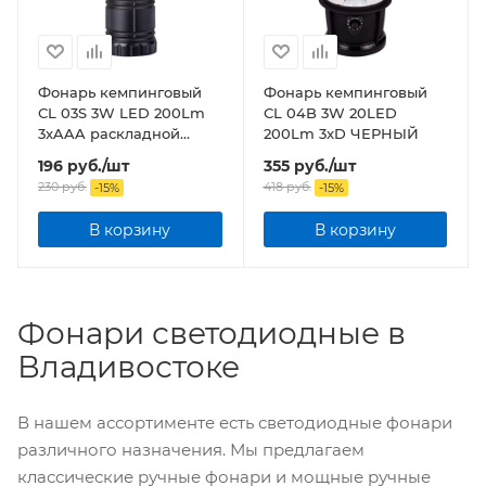
Фонарь кемпинговый
Фонарь кемпинговый
СL 03S 3W LED 200Lm
СL 04B 3W 20LED
3xAAA раскладной
200Lm 3xD ЧЕРНЫЙ
СЕРЫЙ
196
руб.
/шт
355
руб.
/шт
230
руб.
418
руб.
-
15
%
-
15
%
В корзину
В корзину
Фонари светодиодные в
Владивостоке
В нашем ассортименте есть светодиодные фонари
различного назначения. Мы предлагаем
классические ручные фонари и мощные ручные