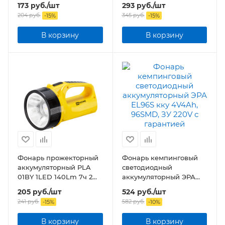
173
руб.
/шт
293
руб.
/шт
ЖЁЛТЫЙ
ЧЕРНО-ЖЁЛТЫЙ
204
руб.
345
руб.
-
15
%
-
15
%
В корзину
В корзину
Фонарь прожекторный
Фонарь кемпинговый
аккумуляторный PLA
светодиодный
01BY 1LED 140Lm 7ч 2
аккумуляторный ЭРА
режима, з/у 230В
EL96S кку 4V4Ah,
205
руб.
/шт
524
руб.
/шт
ЧЕРНО-ЖЁЛТЫЙ
96SMD, ЗУ 220V
241
руб.
582
руб.
-
15
%
-
10
%
В корзину
В корзину