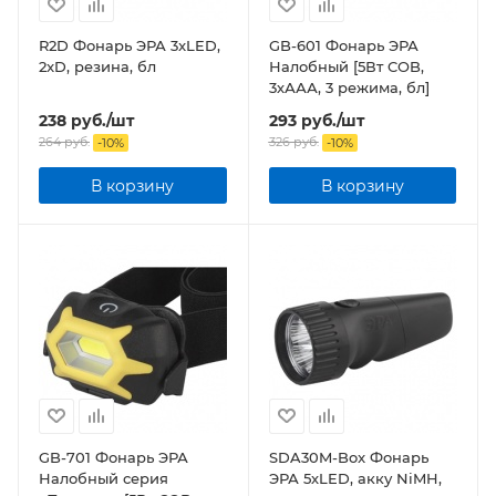
R2D Фонарь ЭРА 3xLED,
GB-601 Фонарь ЭРА
2xD, резина, бл
Налобный [5Вт COB,
3хААА, 3 режима, бл]
238
руб.
/шт
293
руб.
/шт
264
руб.
326
руб.
-
10
%
-
10
%
В корзину
В корзину
GB-701 Фонарь ЭРА
SDA30M-Box Фонарь
Налобный серия
ЭРА 5хLED, акку NiMH,