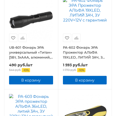
UB-601 Фонарь ЭРА
PA-602 Фонарь ЭРА
универсальный «Титан»
Прожектор АЛЬФА
[5Вт, 3хААА, алюминий,
19XLED, ЛИТИЙ 3АЧ, ЗУ
изменяемый фокус, бл]
220V+12V
490
руб.
/шт
1 593
руб.
/шт
544
руб.
1 770
руб.
-
10
%
-
10
%
В корзину
В корзину