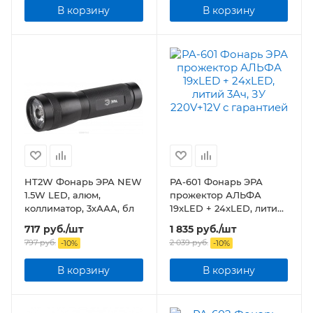
В корзину
В корзину
HT2W Фонарь ЭРА NEW
PA-601 Фонарь ЭРА
1.5W LED, алюм,
прожектор АЛЬФА
коллиматор, 3хААА, бл
19xLED + 24xLED, литий
3Ач, ЗУ 220V+12V
717
руб.
/шт
1 835
руб.
/шт
797
руб.
2 039
руб.
-
10
%
-
10
%
В корзину
В корзину