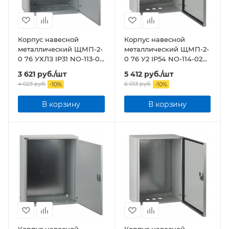
Корпус навесной
Корпус навесной
металлический ЩМП-2-
металлический ЩМП-2-
0 76 УХЛЗ IP31 NO-113-00
0 76 У2 IP54 NO-114-02
ЭРА
ЭРА
3 621
руб.
/шт
5 412
руб.
/шт
4 023
руб.
6 013
руб.
-
10
%
-
10
%
В корзину
В корзину