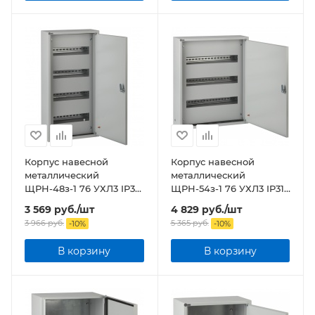
Корпус навесной
Корпус навесной
металлический
металлический
ЩРН-48з-1 76 УХЛ3 IP31
ЩРН-54з-1 76 УХЛ3 IP31
NO-123-21 ЭРА
NO-123-22 ЭРА
3 569
руб.
/шт
4 829
руб.
/шт
3 966
руб.
5 365
руб.
-
10
%
-
10
%
В корзину
В корзину