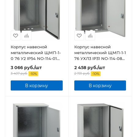
Корпус навесной
Корпус навесной
металлический ЩМП-1-
металлический ЩМП-1-1
0 76 У2 IP54 NO-114-01
76 УХЛ3 IP31 NO-114-08
ЭРА
ЭРА
3 066
руб.
/шт
2 458
руб.
/шт
3 407
руб.
2 731
руб.
-
10
%
-
10
%
В корзину
В корзину