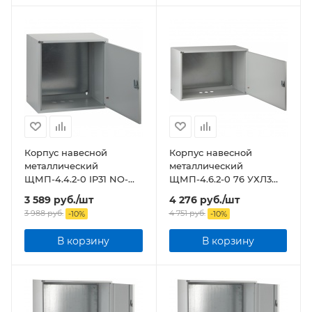
Корпус навесной
Корпус навесной
металлический
металлический
ЩМП-4.4.2-0 IP31 NO-
ЩМП-4.6.2-0 76 УХЛ3
110-01 ЭРА
IP31 NO-114-07 ЭРА
3 589
руб.
/шт
4 276
руб.
/шт
3 988
руб.
4 751
руб.
-
10
%
-
10
%
В корзину
В корзину