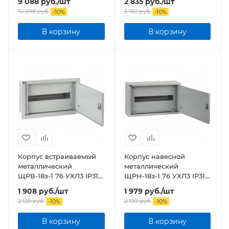
9 088
руб.
/шт
2 835
руб.
/шт
ЭРА
ЭРА
10 098
руб.
3 150
руб.
-
10
%
-
10
%
В корзину
В корзину
Корпус встраиваемый
Корпус навесной
металлический
металлический
ЩРВ-18з-1 76 УХЛ3 IP31
ЩРН-18з-1 76 УХЛ3 IP31
NO-123-25 ЭРА
NO-121-00 ЭРА
1 908
руб.
/шт
1 979
руб.
/шт
2 120
руб.
2 199
руб.
-
10
%
-
10
%
В корзину
В корзину