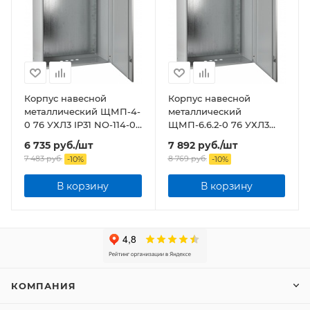
Корпус навесной
Корпус навесной
металлический ЩМП-4-
металлический
0 76 УХЛ3 IP31 NO-114-05
ЩМП-6.6.2-0 76 УХЛ3
ЭРА
IP31 NO-114-09 ЭРА
6 735
руб.
/шт
7 892
руб.
/шт
7 483
руб.
8 769
руб.
-
10
%
-
10
%
В корзину
В корзину
КОМПАНИЯ