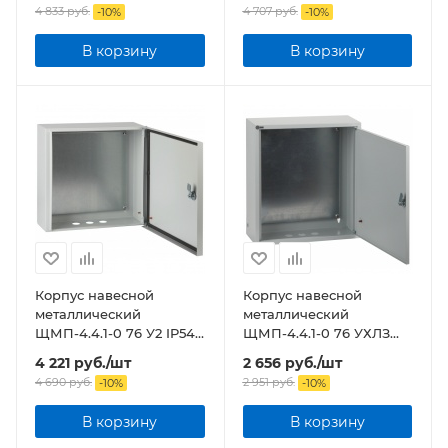
4 833
руб.
4 707
руб.
-
10
%
-
10
%
В корзину
В корзину
Корпус навесной
Корпус навесной
металлический
металлический
ЩМП-4.4.1-0 76 У2 IP54
ЩМП-4.4.1-0 76 УХЛЗ
NO-114-04 ЭРА
IP31 NO-110-00 ЭРА
4 221
руб.
/шт
2 656
руб.
/шт
4 690
руб.
2 951
руб.
-
10
%
-
10
%
В корзину
В корзину