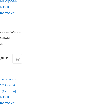
 поста Werkel
e-04м
м)
.
/шт