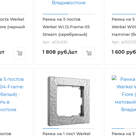
оста Werkel
Рамка на 5 постов
Рамка на 5
ore (черный
Werkel WL12-Frame-05
Werkel W0
Stream (серебряный)
Hammer (б
Арт.: a034330
Арт.: a05252
шт
1 808
руб.
/шт
1 600
руб
постов
Рамка на 1 пост Werkel
Рамка на 3