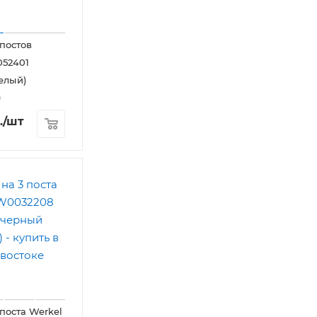
 постов
052401
елый)
9
.
/шт
 поста Werkel