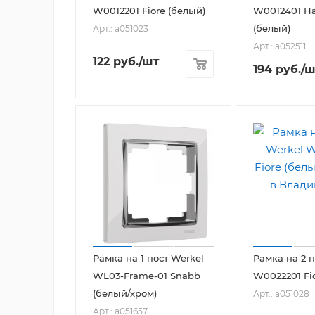
W0012201 Fiore (белый)
W0012401 H
(белый)
Арт.: a051023
Арт.: a052511
122
руб.
/шт
194
руб.
/ш
Рамка на 1 пост Werkel
Рамка на 2 п
WL03-Frame-01 Snabb
W0022201 Fi
(белый/хром)
Арт.: a051028
Арт.: a051657