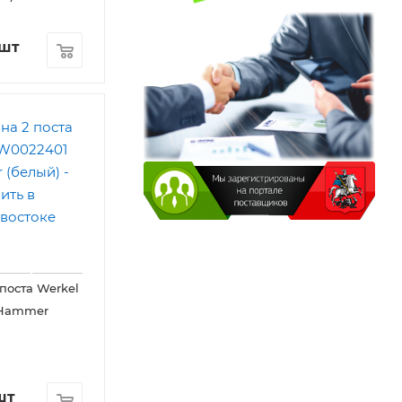
/шт
 поста Werkel
 Hammer
шт