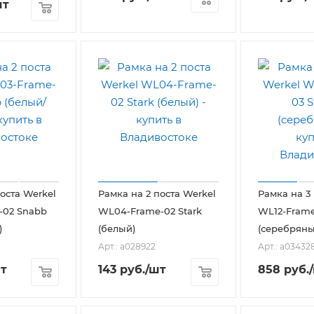
шт
оста Werkel
Рамка на 2 поста Werkel
Рамка на 3
-02 Snabb
WL04-Frame-02 Stark
WL12-Frame
)
(белый)
(серебряны
Арт.: a028922
Арт.: a03432
т
143
руб.
/шт
858
руб.