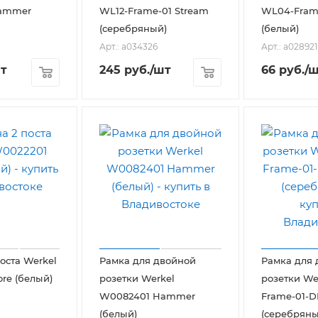
ammer
WL12-Frame-01 Stream
WL04-Frame
(серебряный)
(белый)
Арт.: a034326
Арт.: a028921
т
245
руб.
/шт
66
руб.
/
оста Werkel
Рамка для двойной
Рамка для 
ore (белый)
розетки Werkel
розетки We
W0082401 Hammer
Frame-01-D
(белый)
(серебряны