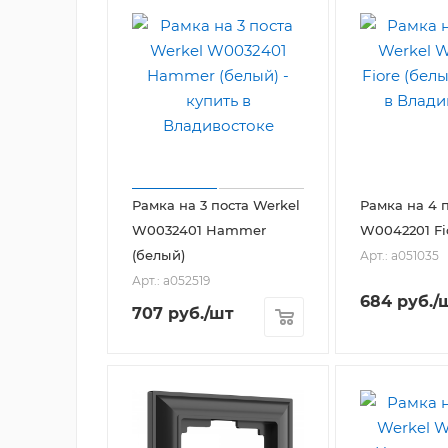
Рамка на 3 поста Werkel
Рамка на 4 
W0032401 Hammer
W0042201 Fi
(белый)
Арт.: a051035
Арт.: a052519
684
руб.
/
707
руб.
/шт