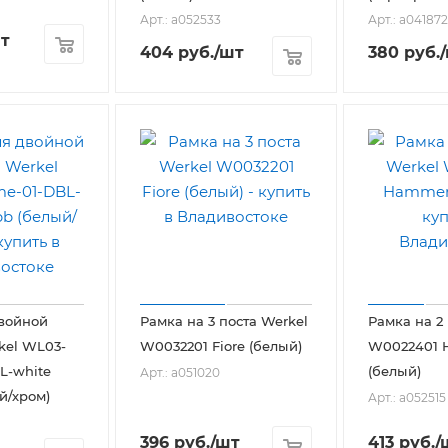
Арт.: a052533
Арт.: a041872
т
404
руб.
/шт
380
руб.
войной
Рамка на 3 поста Werkel
Рамка на 2
kel WL03-
W0032201 Fiore (белый)
W0022401
L-white
(белый)
Арт.: a051020
й/хром)
Арт.: a052515
396
руб.
/шт
413
руб.
/