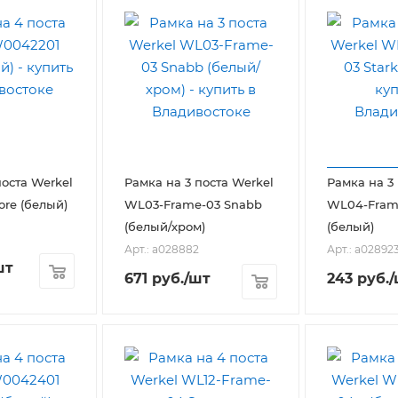
поста Werkel
Рамка на 3 поста Werkel
Рамка на 3
ore (белый)
WL03-Frame-03 Snabb
WL04-Frame
(белый/хром)
(белый)
Арт.: a028882
Арт.: a02892
шт
671
руб.
/шт
243
руб.
/