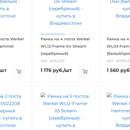
поста Werkel
Рамка на 4 поста Werkel
Рамка на 4
Hammer
WL12-Frame-04 Stream
WL03-Fram
(серебряный)
(белый/хро
Арт.: a034329
Арт.: a051643
/шт
1 176
руб.
/шт
1 560
руб