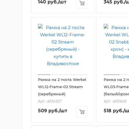
140
руб.
/шт
345
руб.
/
Рамка на 2 поста Werkel
Рамка на 2 п
WL12-Frame-02 Stream
WL03-Frame
(серебряный)
(белый/хром
Арт.: a034327
Арт.: a051649
509
руб.
/шт
518
руб.
/ш