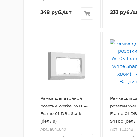
248
руб.
/шт
233
руб.
/ш
Рамка для двойной
Рамка для д
розетки Werkel WL04-
розетки Wer
Frame-01-DBL Stark
Frame-01-DB
(белый)
Snabb (белы
Арт.: a046849
Арт.: a033481