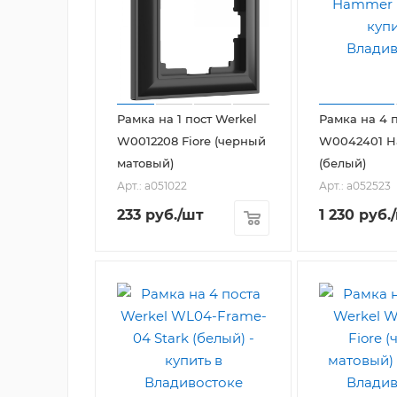
Рамка на 1 пост Werkel
Рамка на 4 
W0012208 Fiore (черный
W0042401 
матовый)
(белый)
Арт.: a051022
Арт.: a052523
233
руб.
/шт
1 230
руб.