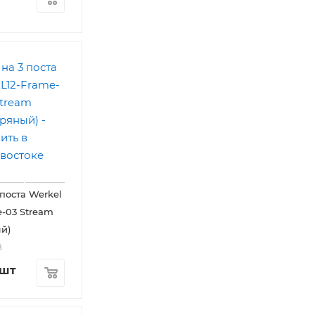
 поста Werkel
-03 Stream
й)
8
/шт