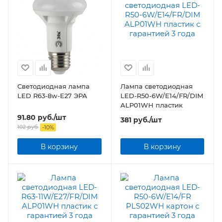
Светодиодная лампа
Лампа светодиодная
LED R63-8w-E27 ЭРА
LED-R50-6W/E14/FR/DIM
ALP01WH пластик
91.80
руб.
/шт
381
руб.
/шт
102
руб.
-
10
%
В корзину
В корзину