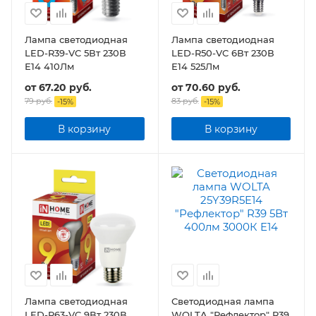
Лампа светодиодная
Лампа светодиодная
LED-R39-VC 5Вт 230В
LED-R50-VC 6Вт 230В
Е14 410Лм
Е14 525Лм
от
67.20 руб.
от
70.60 руб.
79 руб.
83 руб.
-
15
%
-
15
%
В корзину
В корзину
Лампа светодиодная
Светодиодная лампа
LED-R63-VC 9Вт 230В
WOLTA "Рефлектор" R39