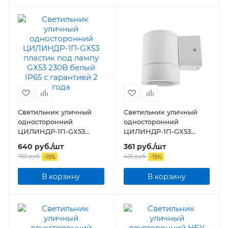
Светильник уличный
Светильник уличный
односторонний
односторонний
ЦИЛИНДР-1П-GX53
ЦИЛИНДР-1П-GX53
пластик под лампу GX53
пластик под лампу GX53
640
руб.
/шт
361
руб.
/шт
230B белый IP65
230B белый IP65
753
руб.
425
руб.
-
15
%
-
15
%
В корзину
В корзину