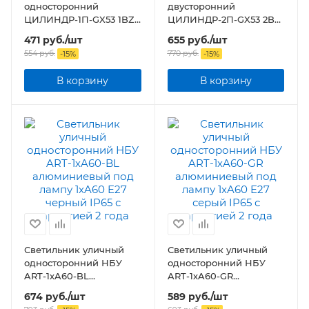
односторонний
двусторонний
ЦИЛИНДР-1П-GX53 1BZ
ЦИЛИНДР-2П-GX53 2BZ
пластик под лампу GX53
пластик под лампу
471
руб.
/шт
655
руб.
/шт
230B бронза IP65
2хGX53 230B бронза IP65
554
руб.
770
руб.
-
15
%
-
15
%
В корзину
В корзину
Светильник уличный
Светильник уличный
односторонний НБУ
односторонний НБУ
ART-1хA60-BL
ART-1хA60-GR
алюминиевый под
алюминиевый под
674
руб.
/шт
589
руб.
/шт
лампу 1хA60 E27 черный
лампу 1хA60 E27 серый