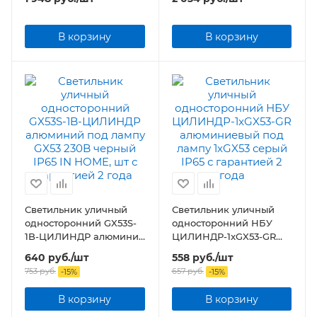
В корзину
В корзину
Светильник уличный
Светильник уличный
односторонний GX53S-
односторонний НБУ
1B-ЦИЛИНДР алюминий
ЦИЛИНДР-1xGX53-GR
под лампу GX53 230B
алюминиевый под
640
руб.
/шт
558
руб.
/шт
черный IP65 IN HOME,
лампу 1хGX53 серый IP65
753
руб.
657
руб.
-
15
%
-
15
%
шт
В корзину
В корзину