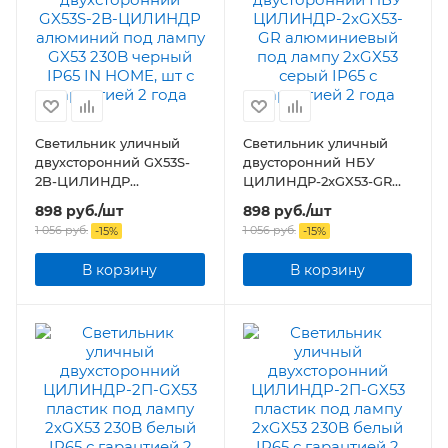
Светильник уличный
Светильник уличный
двухсторонний GX53S-
двусторонний НБУ
2B-ЦИЛИНДР
ЦИЛИНДР-2xGX53-GR
алюминий под лампу
алюминиевый под
898
руб.
/шт
898
руб.
/шт
GX53 230B черный IP65
лампу 2хGX53 серый
1 056
руб.
1 056
руб.
-
15
%
-
15
%
IN HOME, шт
IP65
В корзину
В корзину