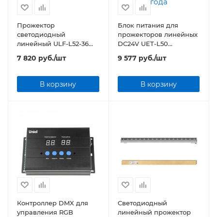
Прожектор
Блок питания для
светодиодный
прожекторов линейных
линейный ULF-L52-36W-
DC24V UET-L50
RGB-L100 DC24V IP65
400W/DC24V IP67 400Вт
7 820
руб.
/шт
9 577
руб.
/шт
SILVER 1000мм
Алюминиевый корпус
В корзину
В корзину
Контроллер DMX для
Светодиодный
управления RGB
линейный прожектор