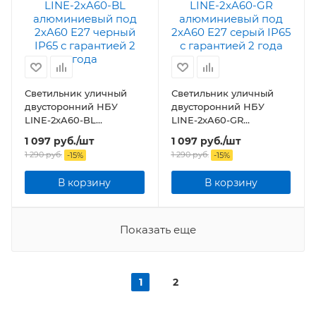
Светильник уличный
Светильник уличный
двусторонний НБУ
двусторонний НБУ
LINE-2хA60-BL
LINE-2хA60-GR
алюминиевый под
алюминиевый под
1 097
руб.
/шт
1 097
руб.
/шт
2хA60 E27 черный IP65
2хA60 E27 серый IP65
1 290
руб.
1 290
руб.
-
15
%
-
15
%
В корзину
В корзину
Показать еще
1
2