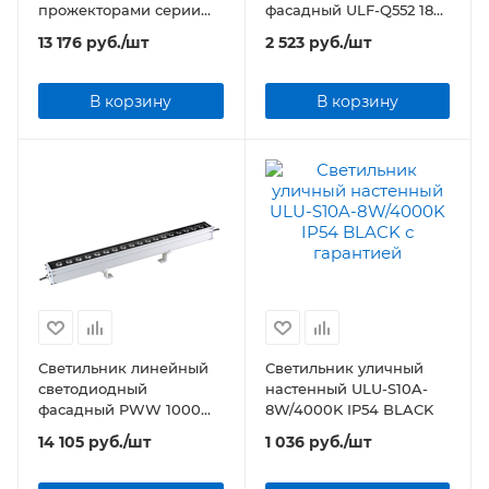
прожекторами серии
фасадный ULF-Q552 18W
ULF-L52 DC24V ULC-L52
IP65 SILVER
13 176
руб.
/шт
2 523
руб.
/шт
RGB/DC24V BLACK
В корзину
В корзину
Светильник линейный
Светильник уличный
светодиодный
настенный ULU-S10A-
фасадный PWW 1000
8W/4000K IP54 BLACK
24W 2160Lm 15° 6500K
14 105
руб.
/шт
1 036
руб.
/шт
IP65 Jazzway