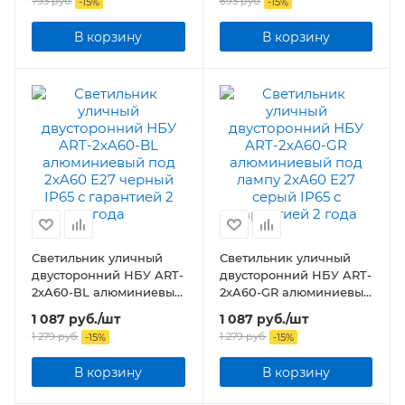
793
руб.
693
руб.
-
15
%
-
15
%
IP65
IP65
В корзину
В корзину
Светильник уличный
Светильник уличный
двусторонний НБУ ART-
двусторонний НБУ ART-
2хA60-BL алюминиевый
2хA60-GR алюминиевый
под 2хA60 E27 черный
под лампу 2хA60 E27
1 087
руб.
/шт
1 087
руб.
/шт
IP65
серый IP65
1 279
руб.
1 279
руб.
-
15
%
-
15
%
В корзину
В корзину