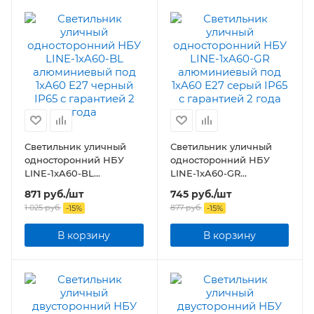
Светильник уличный
Светильник уличный
односторонний НБУ
односторонний НБУ
LINE-1хA60-BL
LINE-1хA60-GR
алюминиевый под
алюминиевый под
871
руб.
/шт
745
руб.
/шт
1хA60 E27 черный IP65
1хA60 E27 серый IP65
1 025
руб.
877
руб.
-
15
%
-
15
%
В корзину
В корзину